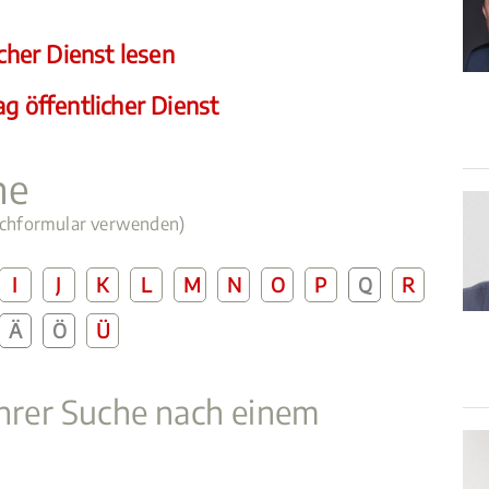
icher Dienst lesen
g öffentlicher Dienst
he
Suchformular verwenden)
I
J
K
L
M
N
O
P
Q
R
Ä
Ö
Ü
Ihrer Suche nach einem