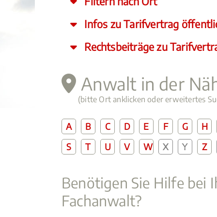
Filtern nach Ort
Infos zu Tarifvertrag öffentl
Rechtsbeiträge zu Tarifvertra
Anwalt in der Nä
(bitte Ort anklicken oder erweitertes 
A
B
C
D
E
F
G
H
S
T
U
V
W
X
Y
Z
Benötigen Sie Hilfe bei 
Fachanwalt?