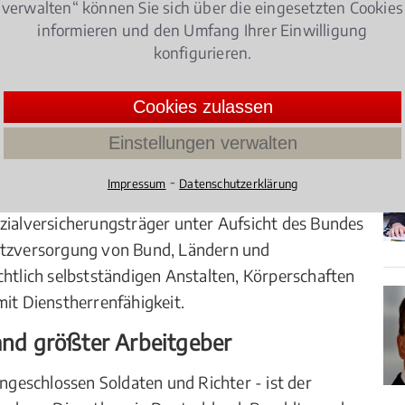
verwalten“ können Sie sich über die eingesetzten Cookies
 TVöD - Tarifvertrag für den öffentlichen Dienst für
informieren und den Umfang Ihrer Einwilligung
e Beschäftigten der Länder). Im Gegensatz zu
konfigurieren.
lichen Dienstes streiken.
nst: Dienstherr oder Arbeitgeber?
Cookies zulassen
Einstellungen verwalten
geber tritt der Staat in verschiedener Gestalt auf,
 handelt es sich um den unmittelbaren öffentlichen
⁃
Impressum
Datenschutzerklärung
st umfasst unter anderem die Bundesagentur für
zialversicherungsträger unter Aufsicht des Bundes
satzversorgung von Bund, Ländern und
lich selbstständigen Anstalten, Körperschaften
mit Dienstherrenfähigkeit.
land größter Arbeitgeber
ingeschlossen Soldaten und Richter - ist der