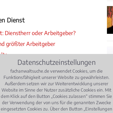
hen Dienst
st: Dienstherr oder Arbeitgeber?
and größter Arbeitgeber
alte
Datenschutzeinstellungen
häftigungsgruppen
fachanwaltsuche.de verwendet Cookies, um die
Funktionsfähigkeit unserer Website zu gewährleisten.
chnet die Gesamtheit der Mitarbeiterinnen und
Außerdem setzen wir zur Weiterentwicklung unserer
n beschäftigt sind. Dabei wird unterschieden zwischen
Website im Sinne der Nutzer zusätzliche Cookies ein. Mit
h Gesetz geregelten Dienstverhältnis stehen, und
dem Klick auf den Button „Cookies zulassen“ stimmen Sie
gilt das reguläre
Arbeitsrecht
, ausgedrückt in
der Verwendung der von uns für die genannten Zwecke
eingesetzten Cookies zu. Über den Button „Einstellungen
tlichen Arbeitgebern und Gewerkschaften