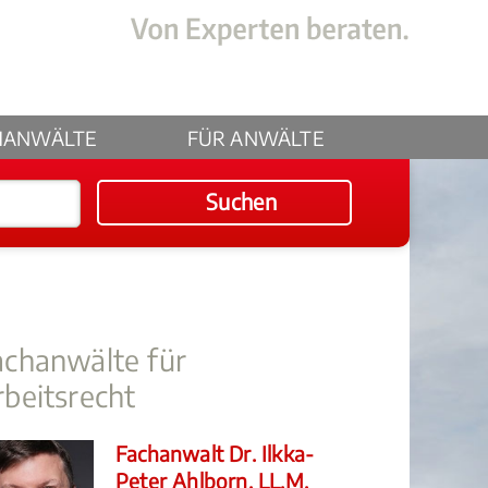
HANWÄLTE
FÜR ANWÄLTE
Suchen
achanwälte für
rbeitsrecht
Fachanwalt Dr. Ilkka-
Peter Ahlborn, LL.M.