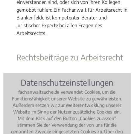
einverstanden sind, oder sich von ihren Kollegen
gemobbt fühlen: Ein Fachanwalt für Arbeitsrecht in
Blankenfelde ist kompetenter Berater und
juristischer Experte bei allen Fragen des
Arbeitsrechts.
Rechtsbeiträge zu Arbeitsrecht
Arbeitsrecht
, 09.05.2018
(Update 08.07.2026)
Datenschutzeinstellungen
Elternzeit: Worauf Arbeitnehmer
achten müssen!
fachanwaltsuche.de verwendet Cookies, um die
Funktionsfähigkeit unserer Website zu gewährleisten.
Außerdem setzen wir zur Weiterentwicklung unserer
Website im Sinne der Nutzer zusätzliche Cookies ein.
Mit dem Klick auf den Button „Cookies zulassen“
stimmen Sie der Verwendung der von uns für die
genannten Zwecke eingesetzten Cookies zu. Über den