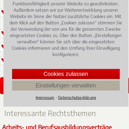
Funktionsfähigkeit unserer Website zu gewährleisten.
Außerdem setzen wir zur Weiterentwicklung unserer
Nur ein Eintrag pro Rechtsgebiet und
Website im Sinne der Nutzer zusätzliche Cookies ein. Mit
Standort
dem Klick auf den Button „Cookies zulassen“ stimmen Sie
der Verwendung der von uns für die genannten Zwecke
Eindeutiger Wettbewerbsvorteil
eingesetzten Cookies zu. Über den Button „Einstellungen
verwalten“ können Sie sich über die eingesetzten
Perfekte Kanzleipräsentation
Cookies informieren und den Umfang Ihrer Einwilligung
konfigurieren.
Erstklassiges Online-Marketing
Cookies zulassen
Zur Teilnahmeseite
Einstellungen verwalten
⁃
Impressum
Datenschutzerklärung
Interessante Rechtsthemen
Arbeits- und Berufsausbildungsverträge