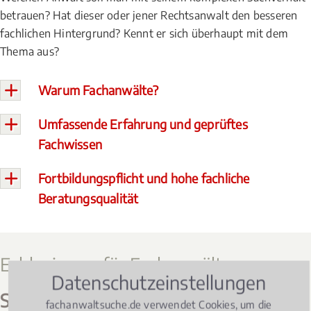
betrauen? Hat dieser oder jener Rechtsanwalt den besseren
fachlichen Hintergrund? Kennt er sich überhaupt mit dem
Thema aus?
Warum Fachanwälte?
Umfassende Erfahrung und geprüftes
Fachwissen
Fortbildungspflicht und hohe fachliche
Beratungsqualität
Exklusiv nur für Fachanwälte
Datenschutzeinstellungen
Startposition statt Schlange stehen:
fachanwaltsuche.de verwendet Cookies, um die