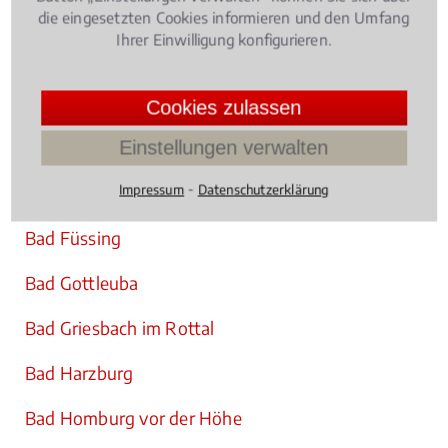
Bad Driburg
die eingesetzten Cookies informieren und den Umfang
Ihrer Einwilligung konfigurieren.
Bad Dürkheim
Bad Essen
Cookies zulassen
Einstellungen verwalten
Bad Freienwalde
⁃
Impressum
Datenschutzerklärung
Bad Friedrichshall
Bad Füssing
Bad Gottleuba
Bad Griesbach im Rottal
Bad Harzburg
Bad Homburg vor der Höhe