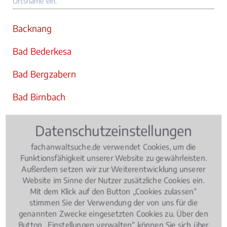
Ortsname ein.
Backnang
Bad Bederkesa
Bad Bergzabern
Bad Birnbach
Bad Boll
Datenschutzeinstellungen
Bad Bramstedt
fachanwaltsuche.de verwendet Cookies, um die
Funktionsfähigkeit unserer Website zu gewährleisten.
Bad Breisig
Außerdem setzen wir zur Weiterentwicklung unserer
Website im Sinne der Nutzer zusätzliche Cookies ein.
Bad Brückenau
Mit dem Klick auf den Button „Cookies zulassen“
stimmen Sie der Verwendung der von uns für die
Bad Camberg
genannten Zwecke eingesetzten Cookies zu. Über den
Button „Einstellungen verwalten“ können Sie sich über