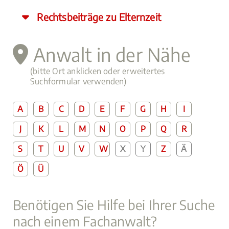
Rechtsbeiträge zu Elternzeit
Anwalt in der Nähe
(bitte Ort anklicken oder erweitertes
Suchformular verwenden)
A
B
C
D
E
F
G
H
I
J
K
L
M
N
O
P
Q
R
S
T
U
V
W
X
Y
Z
Ä
Ö
Ü
Benötigen Sie Hilfe bei Ihrer Suche
nach einem Fachanwalt?