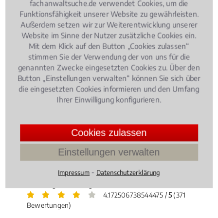
fachanwaltsuche.de verwendet Cookies, um die
Funktionsfähigkeit unserer Website zu gewährleisten.
Außerdem setzen wir zur Weiterentwicklung unserer
Familienrecht
, 10.07.2018
(Update 24.04.2026)
Website im Sinne der Nutzer zusätzliche Cookies ein.
Kindergeld: Anspruch, Höhe und Dauer
Mit dem Klick auf den Button „Cookies zulassen“
stimmen Sie der Verwendung der von uns für die
genannten Zwecke eingesetzten Cookies zu. Über den
Button „Einstellungen verwalten“ können Sie sich über
die eingesetzten Cookies informieren und den Umfang
Ihrer Einwilligung konfigurieren.
Ein Kindergeldanspruch besteht bis zum 25.
Cookies zulassen
Lebensjahr, wenn sich das Kind in der
Erstausbildung befindet. Bei vielen Eltern herrscht
Einstellungen verwalten
Unsicherheit, wer einen Anspruch auf Kindergeld
⁃
hat, wie hoch das zu erwartende Kindergeld ist und
Impressum
Datenschutzerklärung
wie lange es bezogen werden kann.
4.172506738544475 /
5
(371
Bewertungen)