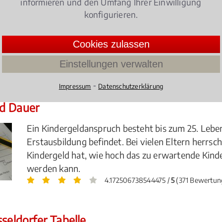
informieren und den Umfang Ihrer Einwilligung
hts.
konfigurieren.
Cookies zulassen
ienrecht
Einstellungen verwalten
⁃
Impressum
Datenschutzerklärung
nd Dauer
Ein Kindergeldanspruch besteht bis zum 25. Leben
Erstausbildung befindet. Bei vielen Eltern herrsc
Kindergeld hat, wie hoch das zu erwartende Kinde
werden kann.
4.172506738544475 /
5
(371 Bewertun
seldorfer Tabelle