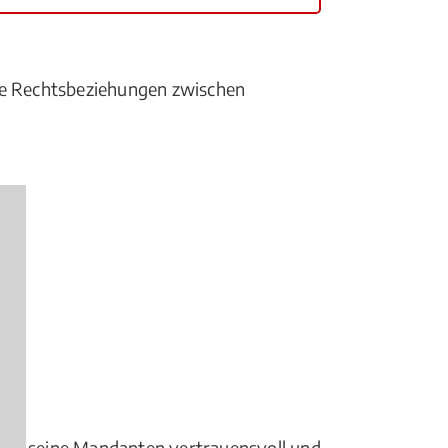
die Rechtsbeziehungen zwischen
tritt seine Mandanten vertrauensvoll und