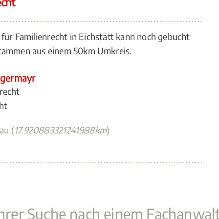
echt
 für Familienrecht in Eichstätt kann noch gebucht
 stammen aus einem 50km Umkreis.
ngermayr
recht
ht
au (
17.920883321241988km
)
 Ihrer Suche nach einem Fachanwal