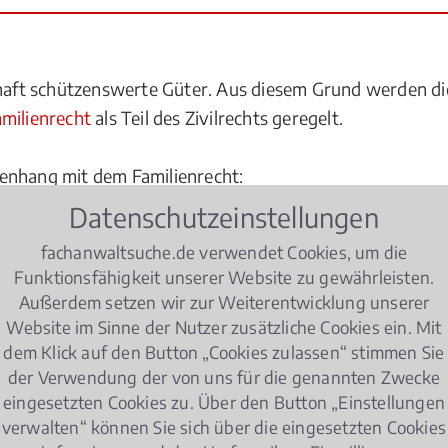
schaft schützenswerte Güter. Aus diesem Grund werden 
milienrecht
als Teil des Zivilrechts geregelt.
enhang mit dem Familienrecht:
Datenschutzeinstellungen
fachanwaltsuche.de verwendet Cookies, um die
nnung
aufgeteilt?
Funktionsfähigkeit unserer Website zu gewährleisten.
Außerdem setzen wir zur Weiterentwicklung unserer
en Unterhalt?
Website im Sinne der Nutzer zusätzliche Cookies ein. Mit
dem Klick auf den Button „Cookies zulassen“ stimmen Sie
t
für seinen Ex-Ehepartner?
der Verwendung der von uns für die genannten Zwecke
elungen im Hinblick auf das Familienrecht zu beachten?
eingesetzten Cookies zu. Über den Button „Einstellungen
verwalten“ können Sie sich über die eingesetzten Cookies
 Fachanwalt für Familienrecht in Eichstätt berät und ver