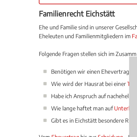
Familienrecht Eichstätt
Ehe und Familie sind in unserer Gesell
Eheleuten und Familienmitgliedern im
Fa
Folgende Fragen stellen sich im Zusamm
Benötigen wir einen Ehevertrag?
Wie wird der Hausrat bei einer
Tre
Habe ich Anspruch auf nachehelich
Wie lange haftet man auf
Unterhal
Gibt es in Eichstätt besondere Reg
Vom
Ehevertrag
bis zur
Scheidung
- Ein