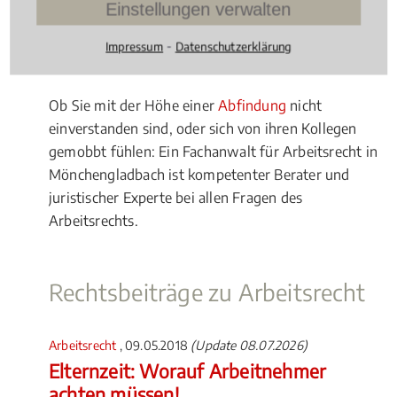
Einstellungen verwalten
Gibt es in Mönchengladbach besondere
Regelungen im Hinblick auf das
Arbeitsrecht
⁃
Impressum
Datenschutzerklärung
zu beachten?
Ob Sie mit der Höhe einer
Abfindung
nicht
einverstanden sind, oder sich von ihren Kollegen
gemobbt fühlen: Ein Fachanwalt für Arbeitsrecht in
Mönchengladbach ist kompetenter Berater und
juristischer Experte bei allen Fragen des
Arbeitsrechts.
Rechtsbeiträge zu Arbeitsrecht
Arbeitsrecht
, 09.05.2018
(Update 08.07.2026)
Elternzeit: Worauf Arbeitnehmer
achten müssen!