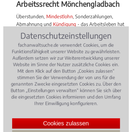
Arbeitssrecht Mönchengladbach
Überstunden,
Mindestlohn
, Sonderzahlungen,
Abmahnung und
Kündigung
- das Arbeitsleben hat
viele Facetten und es gelten hier ebenso viele
Datenschutzeinstellungen
gesetzliche Regelungen.
fachanwaltsuche.de verwendet Cookies, um die
Funktionsfähigkeit unserer Website zu gewährleisten.
Folgende Fragen stellen sich im Zusammenhang mit
Außerdem setzen wir zur Weiterentwicklung unserer
dem Arbeitsrecht:
Website im Sinne der Nutzer zusätzliche Cookies ein.
Mit dem Klick auf den Button „Cookies zulassen“
stimmen Sie der Verwendung der von uns für die
War das Auswahlverfahren bei meiner
genannten Zwecke eingesetzten Cookies zu. Über den
Bewerbung zulässig?
Button „Einstellungen verwalten“ können Sie sich über
Wie viele Überstunden kann mein Chef von
die eingesetzten Cookies informieren und den Umfang
Ihrer Einwilligung konfigurieren.
mir verlangen?
Was ist eine Änderungskündigung?
Cookies zulassen
Wie gehe ich gegen eine Abmahnung vor?