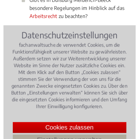
Gibt es in Duisburg Meiderich-Beeck
besondere Regelungen im Hinblick auf das
Arbeitsrecht
zu beachten?
Ob Sie mit der Höhe einer
Abfindung
nicht
Datenschutzeinstellungen
einverstanden sind, oder sich von ihren Kollegen
fachanwaltsuche.de verwendet Cookies, um die
gemobbt fühlen: Ein Fachanwalt für Arbeitsrecht in
Funktionsfähigkeit unserer Website zu gewährleisten.
Duisburg Meiderich-Beeck ist kompetenter Berater
Außerdem setzen wir zur Weiterentwicklung unserer
und juristischer Experte bei allen Fragen des
Website im Sinne der Nutzer zusätzliche Cookies ein.
Arbeitsrechts.
Mit dem Klick auf den Button „Cookies zulassen“
stimmen Sie der Verwendung der von uns für die
genannten Zwecke eingesetzten Cookies zu. Über den
Button „Einstellungen verwalten“ können Sie sich über
Rechtsbeiträge zu Arbeitsrecht
die eingesetzten Cookies informieren und den Umfang
Ihrer Einwilligung konfigurieren.
Arbeitsrecht
, 09.05.2018
(Update 08.07.2026)
Elternzeit: Worauf Arbeitnehmer
Cookies zulassen
achten müssen!