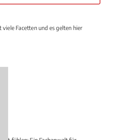
 viele Facetten und es gelten hier
obbt fühlen: Ein Fachanwalt für