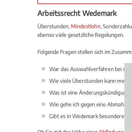
Arbeitssrecht Wedemark
Überstunden,
Mindestlohn
, Sonderzah
ebenso viele gesetzliche Regelungen.
Folgende Fragen stellen sich im Zusamm
War das Auswahlverfahren bei mei
Wie viele Überstunden kann mein C
Was ist eine Änderungskündigung
Wie gehe ich gegen eine Abmahnu
Gibt es in Wedemark besondere Reg
Ob Sie mit der Höhe einer
Abfindung
nic