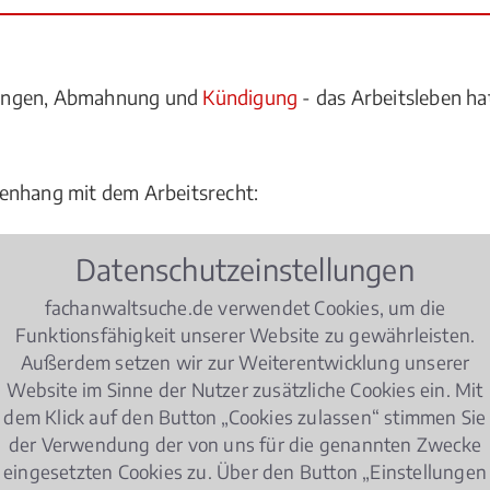
lungen, Abmahnung und
Kündigung
- das Arbeitsleben hat
enhang mit dem Arbeitsrecht:
ner Bewerbung zulässig?
Datenschutzeinstellungen
hef von mir verlangen?
fachanwaltsuche.de verwendet Cookies, um die
Funktionsfähigkeit unserer Website zu gewährleisten.
?
Außerdem setzen wir zur Weiterentwicklung unserer
ng vor?
Website im Sinne der Nutzer zusätzliche Cookies ein. Mit
dem Klick auf den Button „Cookies zulassen“ stimmen Sie
elungen im Hinblick auf das
Arbeitsrecht
zu beachten?
der Verwendung der von uns für die genannten Zwecke
eingesetzten Cookies zu. Über den Button „Einstellungen
ht einverstanden sind, oder sich von ihren Kollegen gem