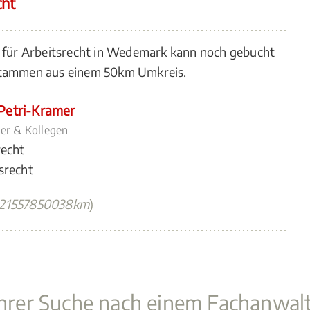
cht
n für Arbeitsrecht in Wedemark kann noch gebucht
 stammen aus einem 50km Umkreis.
Petri-Kramer
er & Kollegen
recht
srecht
321557850038km
)
 Ihrer Suche nach einem Fachanwal