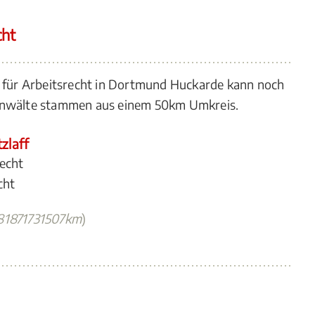
cht
n für Arbeitsrecht in Dortmund Huckarde kann noch
 Anwälte stammen aus einem 50km Umkreis.
zlaff
recht
cht
81871731507km
)