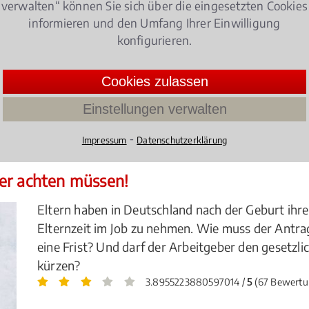
verwalten“ können Sie sich über die eingesetzten Cookies
informieren und den Umfang Ihrer Einwilligung
ht einverstanden sind, oder sich von ihren Kollegen gem
konfigurieren.
ompetenter Berater und juristischer Experte bei allen F
Cookies zulassen
tsrecht
Einstellungen verwalten
⁃
Impressum
Datenschutzerklärung
er achten müssen!
Eltern haben in Deutschland nach der Geburt ihres
Elternzeit im Job zu nehmen. Wie muss der Antrag
eine Frist? Und darf der Arbeitgeber den gesetzl
kürzen?
3.8955223880597014 /
5
(67 Bewertu