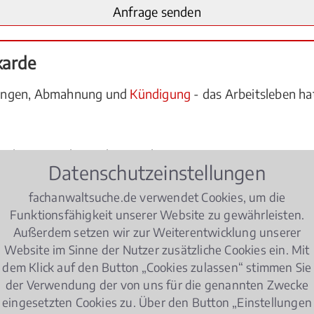
karde
lungen, Abmahnung und
Kündigung
- das Arbeitsleben hat
enhang mit dem Arbeitsrecht:
Datenschutzeinstellungen
ner Bewerbung zulässig?
fachanwaltsuche.de verwendet Cookies, um die
Funktionsfähigkeit unserer Website zu gewährleisten.
hef von mir verlangen?
Außerdem setzen wir zur Weiterentwicklung unserer
Website im Sinne der Nutzer zusätzliche Cookies ein. Mit
?
dem Klick auf den Button „Cookies zulassen“ stimmen Sie
ng vor?
der Verwendung der von uns für die genannten Zwecke
eingesetzten Cookies zu. Über den Button „Einstellungen
ndere Regelungen im Hinblick auf das
Arbeitsrecht
zu b