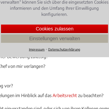
verwalten“ können Sie sich über die eingesetzten Cookies
informieren und den Umfang Ihrer Einwilligung
konfigurieren.
lungen, Abmahnung und
Kündigung
- das Arbeitsleben hat
Cookies zulassen
Einstellungen verwalten
enhang mit dem Arbeitsrecht:
⁃
Impressum
Datenschutzerklärung
ner Bewerbung zulässig?
hef von mir verlangen?
?
ng vor?
elungen im Hinblick auf das
Arbeitsrecht
zu beachten?
ht einverstanden sind, oder sich von ihren Kollegen gem