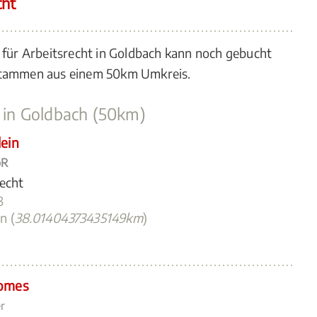
cht
 für Arbeitsrecht in Goldbach kann noch gebucht
 stammen aus einem 50km Umkreis.
t in Goldbach (50km)
ein
bR
recht
8
n (
38.01404373435149km
)
romes
r