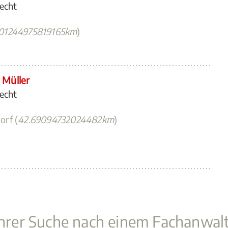
recht
01244975819165km
)
 Müller
recht
orf (
42.69094732024482km
)
 Ihrer Suche nach einem Fachanwal