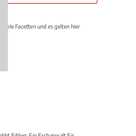
 viele Facetten und es gelten hier
obbt fühlen: Ein Fachanwalt für