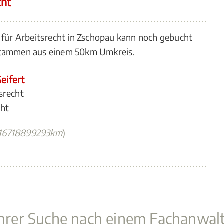
cht
 für Arbeitsrecht in Zschopau kann noch gebucht
 stammen aus einem 50km Umkreis.
eifert
srecht
cht
916718899293km
)
 Ihrer Suche nach einem Fachanwal