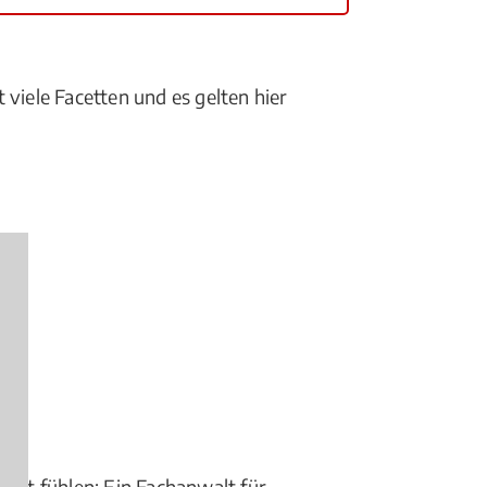
 viele Facetten und es gelten hier
obbt fühlen: Ein Fachanwalt für