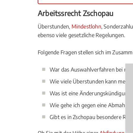
Arbeitssrecht Zschopau
Überstunden,
Mindestlohn
, Sonderzah
ebenso viele gesetzliche Regelungen.
Folgende Fragen stellen sich im Zusamm
War das Auswahlverfahren bei mei
Wie viele Überstunden kann mein C
Was ist eine Änderungskündigung
Wie gehe ich gegen eine Abmahnu
Gibt es in Zschopau besondere Reg
Ob Sie mit der Höhe einer
Abfindung
nic