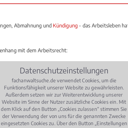
lungen, Abmahnung und
Kündigung
- das Arbeitsleben hat
enhang mit dem Arbeitsrecht:
ner Bewerbung zulässig?
Datenschutzeinstellungen
hef von mir verlangen?
fachanwaltsuche.de verwendet Cookies, um die
Funktionsfähigkeit unserer Website zu gewährleisten.
?
Außerdem setzen wir zur Weiterentwicklung unserer
ng vor?
Website im Sinne der Nutzer zusätzliche Cookies ein. Mit
dem Klick auf den Button „Cookies zulassen“ stimmen Sie
elungen im Hinblick auf das
Arbeitsrecht
zu beachten?
der Verwendung der von uns für die genannten Zwecke
eingesetzten Cookies zu. Über den Button „Einstellungen
ht einverstanden sind, oder sich von ihren Kollegen gem