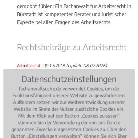
gemobbt fühlen: Ein Fachanwalt für Arbeitsrecht in
Bürstadt ist kompetenter Berater und juristischer
Experte bei allen Fragen des Arbeitsrechts.
Rechtsbeiträge zu Arbeitsrecht
Arbeitsrecht
, 09.05.2018
(Update 08.07.2026)
Elternzeit: Worauf Arbeitnehmer
Datenschutzeinstellungen
achten müssen!
fachanwaltsuche.de verwendet Cookies, um die
Funktionsfähigkeit unserer Website zu gewährleisten.
Außerdem setzen wir zur Weiterentwicklung unserer
Website im Sinne der Nutzer zusätzliche Cookies ein.
Mit dem Klick auf den Button „Cookies zulassen“
stimmen Sie der Verwendung der von uns für die
genannten Zwecke eingesetzten Cookies zu. Über den
Button „Einstellungen verwalten“ können Sie sich über