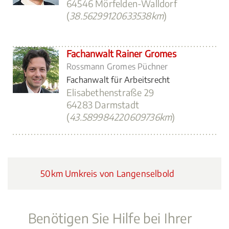
64546 Mörfelden-Walldorf
(
38.56299120633538km
)
Fachanwalt Rainer Gromes
Rossmann Gromes Püchner
Fachanwalt für Arbeitsrecht
Elisabethenstraße 29
64283 Darmstadt
(
43.589984220609736km
)
50km Umkreis von Langenselbold
Benötigen Sie Hilfe bei Ihrer