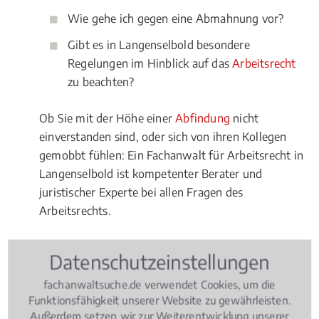
Wie gehe ich gegen eine Abmahnung vor?
Gibt es in Langenselbold besondere
Regelungen im Hinblick auf das
Arbeitsrecht
zu beachten?
Ob Sie mit der Höhe einer
Abfindung
nicht
einverstanden sind, oder sich von ihren Kollegen
gemobbt fühlen: Ein Fachanwalt für Arbeitsrecht in
Langenselbold ist kompetenter Berater und
juristischer Experte bei allen Fragen des
Arbeitsrechts.
Datenschutzeinstellungen
Rechtsbeiträge zu Arbeitsrecht
fachanwaltsuche.de verwendet Cookies, um die
Funktionsfähigkeit unserer Website zu gewährleisten.
Arbeitsrecht
, 09.05.2018
(Update 08.07.2026)
Außerdem setzen wir zur Weiterentwicklung unserer