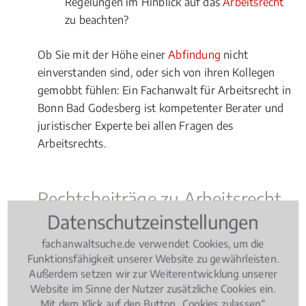
Regelungen im Hinblick auf das
Arbeitsrecht
zu beachten?
Ob Sie mit der Höhe einer
Abfindung
nicht
einverstanden sind, oder sich von ihren Kollegen
gemobbt fühlen: Ein Fachanwalt für Arbeitsrecht in
Bonn Bad Godesberg ist kompetenter Berater und
juristischer Experte bei allen Fragen des
Arbeitsrechts.
Rechtsbeiträge zu Arbeitsrecht
Datenschutzeinstellungen
Arbeitsrecht
, 09.05.2018
(Update 08.07.2026)
fachanwaltsuche.de verwendet Cookies, um die
Elternzeit: Worauf Arbeitnehmer
Funktionsfähigkeit unserer Website zu gewährleisten.
Außerdem setzen wir zur Weiterentwicklung unserer
achten müssen!
Website im Sinne der Nutzer zusätzliche Cookies ein.
Mit dem Klick auf den Button „Cookies zulassen“