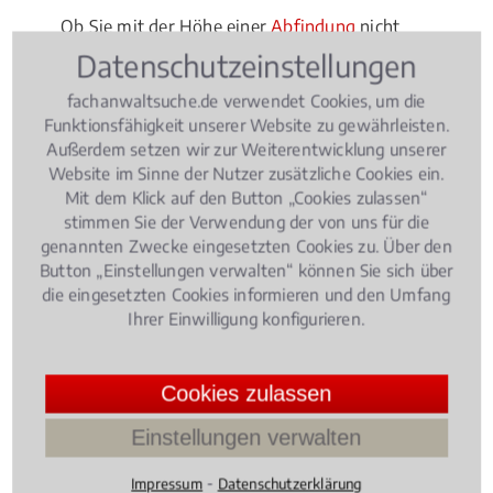
Ob Sie mit der Höhe einer
Abfindung
nicht
einverstanden sind, oder sich von ihren Kollegen
Datenschutzeinstellungen
gemobbt fühlen: Ein Fachanwalt für Arbeitsrecht in
fachanwaltsuche.de verwendet Cookies, um die
Brüggen ist kompetenter Berater und juristischer
Funktionsfähigkeit unserer Website zu gewährleisten.
Experte bei allen Fragen des Arbeitsrechts.
Außerdem setzen wir zur Weiterentwicklung unserer
Website im Sinne der Nutzer zusätzliche Cookies ein.
Mit dem Klick auf den Button „Cookies zulassen“
Rechtsbeiträge zu Arbeitsrecht
stimmen Sie der Verwendung der von uns für die
genannten Zwecke eingesetzten Cookies zu. Über den
Button „Einstellungen verwalten“ können Sie sich über
die eingesetzten Cookies informieren und den Umfang
Arbeitsrecht
, 09.05.2018
(Update 08.07.2026)
Ihrer Einwilligung konfigurieren.
Elternzeit: Worauf Arbeitnehmer
achten müssen!
Cookies zulassen
Einstellungen verwalten
⁃
Impressum
Datenschutzerklärung