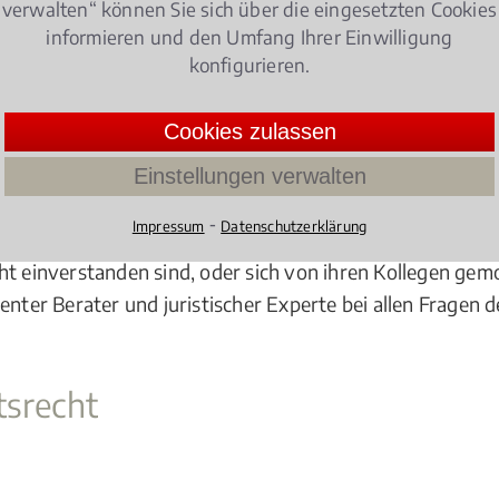
verwalten“ können Sie sich über die eingesetzten Cookies
ner Bewerbung zulässig?
informieren und den Umfang Ihrer Einwilligung
konfigurieren.
hef von mir verlangen?
?
Cookies zulassen
ng vor?
Einstellungen verwalten
 Regelungen im Hinblick auf das
Arbeitsrecht
zu beachte
⁃
Impressum
Datenschutzerklärung
ht einverstanden sind, oder sich von ihren Kollegen gem
enter Berater und juristischer Experte bei allen Fragen d
tsrecht