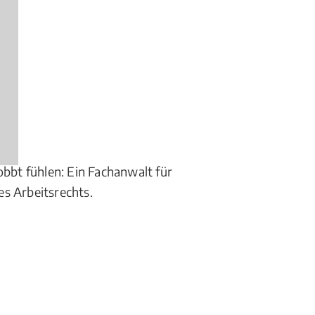
n?
obbt fühlen: Ein Fachanwalt für
es Arbeitsrechts.