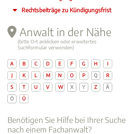
Rechtsbeiträge zu Kündigungsfrist
Anwalt in der Nähe
(bitte Ort anklicken oder erweitertes
Suchformular verwenden)
A
B
C
D
E
F
G
H
I
J
K
L
M
N
O
P
Q
R
S
T
U
V
W
X
Y
Z
Ä
Ö
Ü
Benötigen Sie Hilfe bei Ihrer Suche
nach einem Fachanwalt?