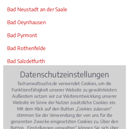
Bad Neustadt an der Saale
Bad Oeynhausen
Bad Pyrmont
Bad Rothenfelde
Bad Salzdetfurth
Datenschutzeinstellungen
Bad Salzuflen
fachanwaltsuche.de verwendet Cookies, um die
Bad Salzungen
Funktionsfähigkeit unserer Website zu gewährleisten.
Außerdem setzen wir zur Weiterentwicklung unserer
Bad Schwalbach
Website im Sinne der Nutzer zusätzliche Cookies ein.
Mit dem Klick auf den Button „Cookies zulassen“
Bad Schönborn
stimmen Sie der Verwendung der von uns für die
genannten Zwecke eingesetzten Cookies zu. Über den
Bad Soden
Button „Einstellungen verwalten“ können Sie sich über