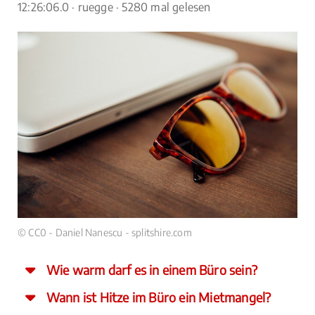
12:26:06.0
· ruegge · 5280 mal gelesen
© CC0 - Daniel Nanescu - splitshire.com
Wie warm darf es in einem Büro sein?
Wann ist Hitze im Büro ein Mietmangel?