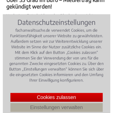
gekündigt werden!
Nach einer Entscheidung des Oberlandesgerichts
Datenschutzeinstellungen
Düsseldorf (Aktenzeichen 24 U 194/96) kann ein
Gewerberaummieter bei Innentemperaturen von mehr
fachanwaltsuche.de verwendet Cookies, um die
als 35 Grad seinen
Mietvertrag
kündigen. Er muss keine
Funktionsfähigkeit unserer Website zu gewährleisten.
Außerdem setzen wir zur Weiterentwicklung unserer
Gesundheitsgefährdung aufgrund der Hitze
Website im Sinne der Nutzer zusätzliche Cookies ein.
hinnehmen.
Mit dem Klick auf den Button „Cookies zulassen“
stimmen Sie der Verwendung der von uns für die
genannten Zwecke eingesetzten Cookies zu. Über den
Benötigen Sie Hilfe bei Ihrer Suche
Button „Einstellungen verwalten“ können Sie sich über
die eingesetzten Cookies informieren und den Umfang
nach einem Fachanwalt?
Ihrer Einwilligung konfigurieren.
Sie benötigen Hilfe bei der Suche nach dem richtigen
Fachanwalt?
Cookies zulassen
Rufen Sie uns an unter
0221 - 93 73 88 05
oder
Einstellungen verwalten
schreiben uns über das
Kontaktformular
! Wir rufen Sie