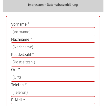
zu den büroüblichen Zeiten zurück.
⁃
Impressum
Datenschutzerklärung
Vorname *
Nachname *
Postleitzahl *
Ort *
Telefon *
E-Mail *