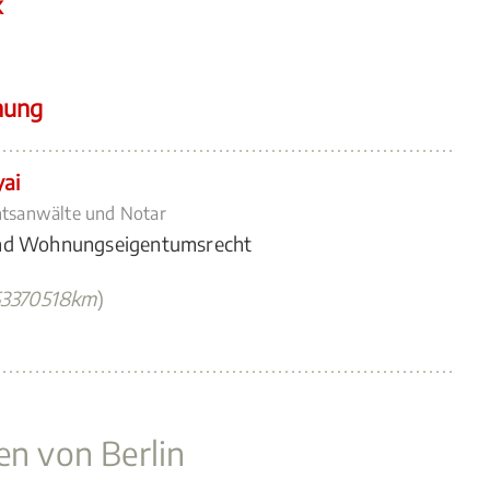
k
hung
ai
htsanwälte und Notar
und Wohnungseigentumsrecht
53370518km
)
en von Berlin