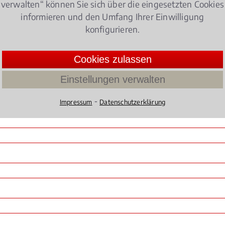
verwalten“ können Sie sich über die eingesetzten Cookies
05
oder schreiben uns über das
Kontaktformular
! Wir ruf
informieren und den Umfang Ihrer Einwilligung
konfigurieren.
Cookies zulassen
Einstellungen verwalten
⁃
Impressum
Datenschutzerklärung