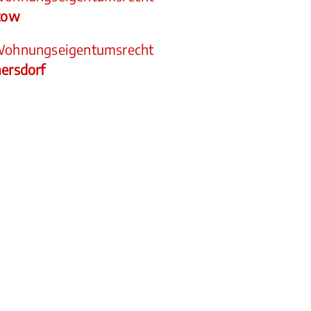
ptow
Wohnungseigentumsrecht
mersdorf