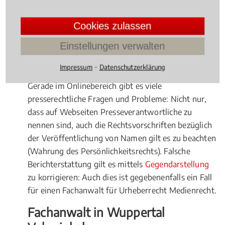
Werke zum
Download
anbietet, begeht eine
Urheberrechtsverletzung
.
Filesharing
ist das große
Cookies zulassen
Problem unserer (Internet-) Zeit, wogegen
zielgerichtet vorgegangen werden muss.
Einstellungen verwalten
Presserechtliche Fragenstellungen
⁃
Impressum
Datenschutzerklärung
Gerade im Onlinebereich gibt es viele
presserechtliche Fragen und Probleme: Nicht nur,
dass auf Webseiten Presseverantwortliche zu
nennen sind, auch die Rechtsvorschriften bezüglich
der Veröffentlichung von Namen gilt es zu beachten
(Wahrung des Persönlichkeitsrechts). Falsche
Berichterstattung gilt es mittels
Gegendarstellung
zu korrigieren: Auch dies ist gegebenenfalls ein Fall
für einen Fachanwalt für Urheberrecht Medienrecht.
Fachanwalt in Wuppertal