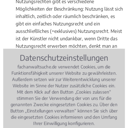
Nutzungsrechten gibt es verschiedene
Möglichkeiten der Beschränkung: Nutzung lässt sich
inhaltlich, zeitlich oder räumlich beschränken, es
gibt ein einfaches Nutzungsrecht und ein
ausschließliches (=exklusives) Nutzungsrecht. Meist
ist der Künstler nicht undankbar, wenn Dritte das
Nutzungsrecht erwerben möchten, denkt man an
Musiker, die ihre Songs mit Hilfe einer Plattenfirma
Datenschutzeinstellungen
zum Hit machen möchten. Damit der Vertrag aber
fachanwaltsuche.de verwendet Cookies, um die
für beide Seiten profitabel und möglichst fair ist,
Funktionsfähigkeit unserer Website zu gewährleisten.
dazu sollte ein Fachanwalt für
Urheberrecht
Außerdem setzen wir zur Weiterentwicklung unserer
Medienrecht
beauftragt werden.
Website im Sinne der Nutzer zusätzliche Cookies ein.
Mit dem Klick auf den Button „Cookies zulassen“
Fragen zur Online-Vermarktung
stimmen Sie der Verwendung der von uns für die
genannten Zwecke eingesetzten Cookies zu. Über den
Ziehen Sie einen Experten ebenso zu Rate, wenn es
Button „Einstellungen verwalten“ können Sie sich über
um Probleme bei der Online-Vermarktung von
die eingesetzten Cookies informieren und den Umfang
Werken geht. Grundsätzlich gilt: Wer geschützte
Ihrer Einwilligung konfigurieren.