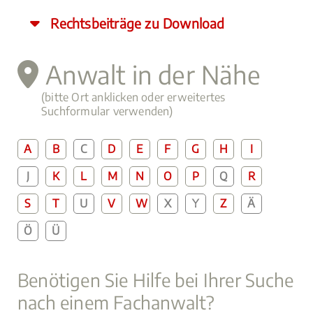
Rechtsbeiträge zu Download
Anwalt in der Nähe
(bitte Ort anklicken oder erweitertes
Suchformular verwenden)
A
B
C
D
E
F
G
H
I
J
K
L
M
N
O
P
Q
R
S
T
U
V
W
X
Y
Z
Ä
Ö
Ü
Benötigen Sie Hilfe bei Ihrer Suche
nach einem Fachanwalt?