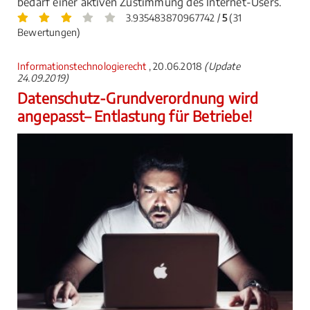
bedarf einer aktiven Zustimmung des Internet-Users.
3.935483870967742 /
5
(31
Bewertungen)
Informationstechnologierecht
, 20.06.2018
(Update
24.09.2019)
Datenschutz-Grundverordnung wird
angepasst– Entlastung für Betriebe!