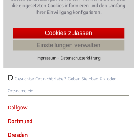
Blankenfelde
die eingesetzten Cookies informieren und den Umfang
Ihrer Einwilligung konfigurieren.
Bochum
Bonn
Cookies zulassen
Einstellungen verwalten
Bremen
⁃
Impressum
Datenschutzerklärung
Brieselang
D
Gesuchter Ort nicht dabei? Geben Sie oben Plz oder
Ortsname ein.
Dallgow
Dortmund
Dresden