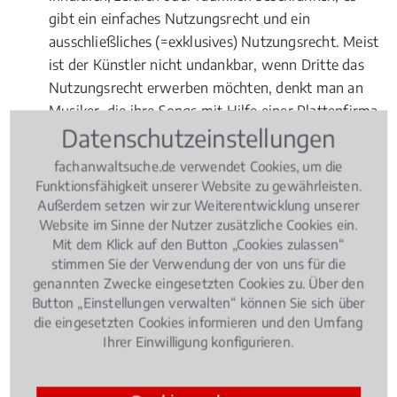
gibt ein einfaches Nutzungsrecht und ein
ausschließliches (=exklusives) Nutzungsrecht. Meist
ist der Künstler nicht undankbar, wenn Dritte das
Nutzungsrecht erwerben möchten, denkt man an
Musiker, die ihre Songs mit Hilfe einer Plattenfirma
Datenschutzeinstellungen
zum Hit machen möchten. Damit der Vertrag aber
für beide Seiten profitabel und möglichst fair ist,
fachanwaltsuche.de verwendet Cookies, um die
dazu sollte ein Fachanwalt für
Urheberrecht
Funktionsfähigkeit unserer Website zu gewährleisten.
Medienrecht
beauftragt werden.
Außerdem setzen wir zur Weiterentwicklung unserer
Website im Sinne der Nutzer zusätzliche Cookies ein.
Fragen zur Online-Vermarktung
Mit dem Klick auf den Button „Cookies zulassen“
stimmen Sie der Verwendung der von uns für die
Ziehen Sie einen Experten ebenso zu Rate, wenn es
genannten Zwecke eingesetzten Cookies zu. Über den
um Probleme bei der Online-Vermarktung von
Button „Einstellungen verwalten“ können Sie sich über
die eingesetzten Cookies informieren und den Umfang
Werken geht. Grundsätzlich gilt: Wer geschützte
Ihrer Einwilligung konfigurieren.
Werke zum
Download
anbietet, begeht eine
Urheberrechtsverletzung
.
Filesharing
ist das große
Problem unserer (Internet-) Zeit, wogegen