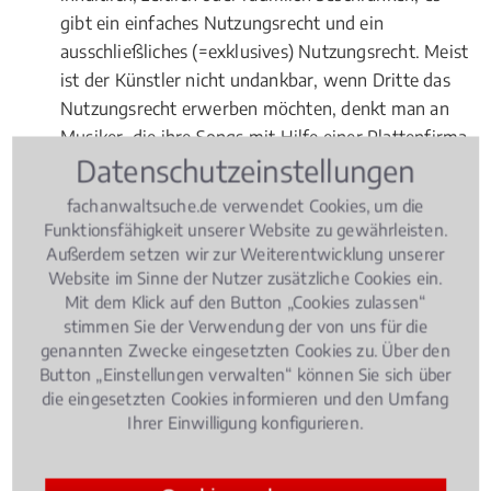
gibt ein einfaches Nutzungsrecht und ein
ausschließliches (=exklusives) Nutzungsrecht. Meist
ist der Künstler nicht undankbar, wenn Dritte das
Nutzungsrecht erwerben möchten, denkt man an
Musiker, die ihre Songs mit Hilfe einer Plattenfirma
Datenschutzeinstellungen
zum Hit machen möchten. Damit der Vertrag aber
für beide Seiten profitabel und möglichst fair ist,
fachanwaltsuche.de verwendet Cookies, um die
dazu sollte ein Fachanwalt für
Urheberrecht
Funktionsfähigkeit unserer Website zu gewährleisten.
Medienrecht
beauftragt werden.
Außerdem setzen wir zur Weiterentwicklung unserer
Website im Sinne der Nutzer zusätzliche Cookies ein.
Fragen zur Online-Vermarktung
Mit dem Klick auf den Button „Cookies zulassen“
stimmen Sie der Verwendung der von uns für die
Ziehen Sie einen Experten ebenso zu Rate, wenn es
genannten Zwecke eingesetzten Cookies zu. Über den
um Probleme bei der Online-Vermarktung von
Button „Einstellungen verwalten“ können Sie sich über
die eingesetzten Cookies informieren und den Umfang
Werken geht. Grundsätzlich gilt: Wer geschützte
Ihrer Einwilligung konfigurieren.
Werke zum
Download
anbietet, begeht eine
Urheberrechtsverletzung
.
Filesharing
ist das große
Problem unserer (Internet-) Zeit, wogegen