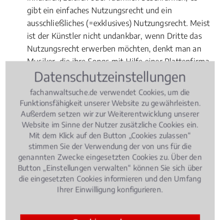
gibt ein einfaches Nutzungsrecht und ein
ausschließliches (=exklusives) Nutzungsrecht. Meist
ist der Künstler nicht undankbar, wenn Dritte das
Nutzungsrecht erwerben möchten, denkt man an
Musiker, die ihre Songs mit Hilfe einer Plattenfirma
Datenschutzeinstellungen
zum Hit machen möchten. Damit der Vertrag aber
für beide Seiten profitabel und möglichst fair ist,
fachanwaltsuche.de verwendet Cookies, um die
dazu sollte ein Fachanwalt für
Urheberrecht
Funktionsfähigkeit unserer Website zu gewährleisten.
Medienrecht
beauftragt werden.
Außerdem setzen wir zur Weiterentwicklung unserer
Website im Sinne der Nutzer zusätzliche Cookies ein.
Fragen zur Online-Vermarktung
Mit dem Klick auf den Button „Cookies zulassen“
stimmen Sie der Verwendung der von uns für die
Ziehen Sie einen Experten ebenso zu Rate, wenn es
genannten Zwecke eingesetzten Cookies zu. Über den
um Probleme bei der Online-Vermarktung von
Button „Einstellungen verwalten“ können Sie sich über
die eingesetzten Cookies informieren und den Umfang
Werken geht. Grundsätzlich gilt: Wer geschützte
Ihrer Einwilligung konfigurieren.
Werke zum
Download
anbietet, begeht eine
Urheberrechtsverletzung
.
Filesharing
ist das große
Problem unserer (Internet-) Zeit, wogegen