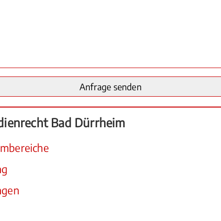
dienrecht Bad Dürrheim
embereiche
ng
ngen