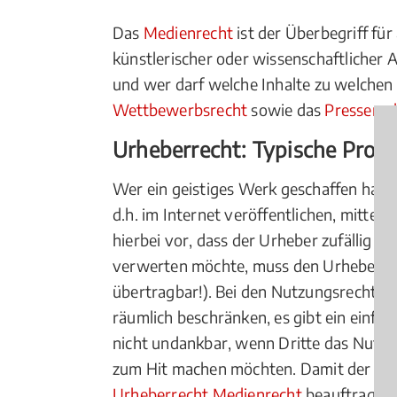
Das
Medienrecht
ist der Überbegriff für
künstlerischer oder wissenschaftlicher 
und wer darf welche Inhalte zu welchen 
Wettbewerbsrecht
sowie das
Presserec
Urheberrecht: Typische Prob
Wer ein geistiges Werk geschaffen hat,
d.h. im Internet veröffentlichen, mittels
hierbei vor, dass der Urheber zufällig e
verwerten möchte, muss den Urheber a
übertragbar!). Bei den Nutzungsrechten g
räumlich beschränken, es gibt ein einfac
nicht undankbar, wenn Dritte das Nutzu
zum Hit machen möchten. Damit der Vertra
Urheberrecht Medienrecht
beauftragt w