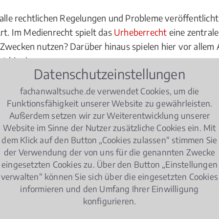
 alle rechtlichen Regelungen und Probleme veröffentlichte
Art. Im Medienrecht spielt das
Urheberrecht
eine zentral
Zwecken nutzen? Darüber hinaus spielen hier vor allem 
ht
hinein.
Datenschutzeinstellungen
lembereiche
fachanwaltsuche.de verwendet Cookies, um die
Funktionsfähigkeit unserer Website zu gewährleisten.
 genießt darauf uneingeschränkte Urheberrechte. Nur de
Außerdem setzen wir zur Weiterentwicklung unserer
 Datenträger vervielfältigen (CD, Bücher etc.) oder öffent
Website im Sinne der Nutzer zusätzliche Cookies ein. Mit
rfährt, dass andere sein Schaffenswerk für ihre Zwecke nu
dem Klick auf den Button „Cookies zulassen“ stimmen Sie
usfindig machen und das
Nutzungsrecht
erwerben (das U
der Verwendung der von uns für die genannten Zwecke
ibt es verschiedene Möglichkeiten der Beschränkung: Nutz
eingesetzten Cookies zu. Über den Button „Einstellungen
hes Nutzungsrecht und ein ausschließliches (=exklusives
verwalten“ können Sie sich über die eingesetzten Cookies
informieren und den Umfang Ihrer Einwilligung
ngsrecht erwerben möchten, denkt man an Musiker, die ih
konfigurieren.
g aber für beide Seiten profitabel und möglichst fair is
erden.