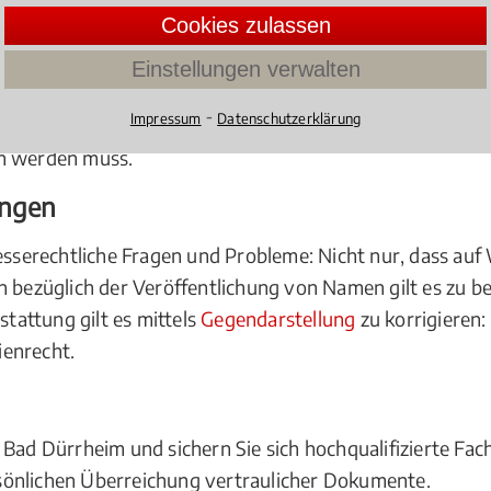
Cookies zulassen
ng
Einstellungen verwalten
te, wenn es um Probleme bei der Online-Vermarktung vo
⁃
Impressum
Datenschutzerklärung
et, begeht eine
Urheberrechtsverletzung
.
Filesharing
is
en werden muss.
ungen
resserechtliche Fragen und Probleme: Nicht nur, dass au
en bezüglich der Veröffentlichung von Namen gilt es zu 
stattung gilt es mittels
Gegendarstellung
zu korrigieren: 
ienrecht.
 Bad Dürrheim und sichern Sie sich hochqualifizierte Fa
sönlichen Überreichung vertraulicher Dokumente.