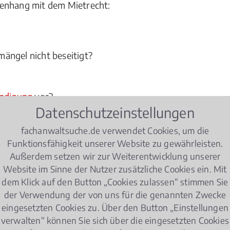
menhang mit dem Mietrecht:
ängel nicht beseitigt?
ndigung
vor?
Datenschutzeinstellungen
 im Hinblick auf das
Mietrecht
zu beachten?
fachanwaltsuche.de verwendet Cookies, um die
Funktionsfähigkeit unserer Website zu gewährleisten.
mel mindern wollen oder als Vermieter die Miete we
Außerdem setzen wir zur Weiterentwicklung unserer
n Kißlegg ist kompetenter Berater und juristischer Exper
Website im Sinne der Nutzer zusätzliche Cookies ein. Mit
dem Klick auf den Button „Cookies zulassen“ stimmen Sie
der Verwendung der von uns für die genannten Zwecke
eingesetzten Cookies zu. Über den Button „Einstellungen
trecht Wohnungseigentumsrecht
verwalten“ können Sie sich über die eingesetzten Cookies