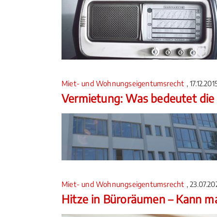
Miet- und Wohnungseigentumsrecht
, 17.12.20
Vermietung: Was bedeutet die
Miet- und Wohnungseigentumsrecht
, 23.07.2
Hitze in Büroräumen – Kann m