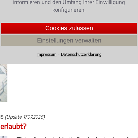
informieren und den Umfang Ihrer Einwilligung
konfigurieren.
15
(Update 24.07.2026)
mer unbedingt beachten?
Cookies zulassen
Wohnungseigentümerversammlungen, Eigentüme
Einstellungen verwalten
Instandhaltung und Nutzung – Wohnungseigentü
rund um ihre Immobilie konfrontiert.
⁃
Impressum
Datenschutzerklärung
4.068965517241379 /
5
(174 Bewertun
018
(Update 17.07.2026)
 erlaubt?