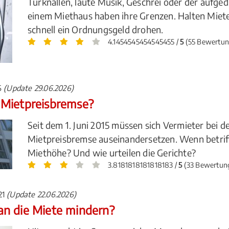
Türknallen, laute Musik, Geschrei oder der aufge
einem Miethaus haben ihre Grenzen. Halten Mieter
schnell ein Ordnungsgeld drohen.
4.1454545454545455 /
5
(55 Bewertun
15
(Update 29.06.2026)
 Mietpreisbremse?
Seit dem 1. Juni 2015 müssen sich Vermieter bei 
Mietpreisbremse auseinandersetzen. Wenn betriff
Miethöhe? Und wie urteilen die Gerichte?
3.8181818181818183 /
5
(33 Bewertun
021
(Update 22.06.2026)
an die Miete mindern?