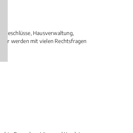
rbeschlüsse, Hausverwaltung,
mer werden mit vielen Rechtsfragen
gen)