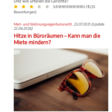
Und wie urteilen die Gerichte?
3.8181818181818183 /
5
(33
Bewertungen)
Miet- und Wohnungseigentumsrecht
, 23.07.2021
(Update
22.06.2026)
Hitze in Büroräumen – Kann man die
Miete mindern?