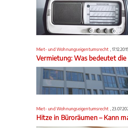
Miet- und Wohnungseigentumsrecht
, 17.12.20
Vermietung: Was bedeutet die
Miet- und Wohnungseigentumsrecht
, 23.07.2
Hitze in Büroräumen – Kann m