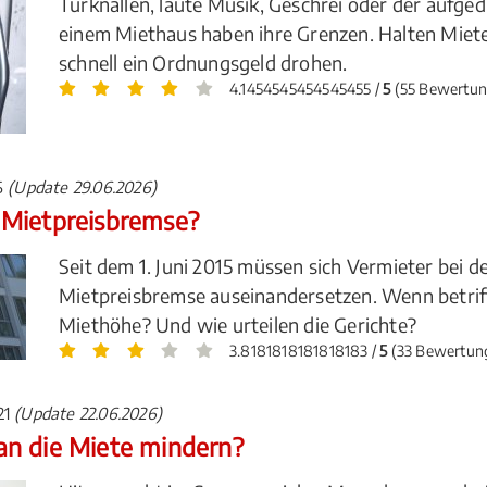
Türknallen, laute Musik, Geschrei oder der aufge
einem Miethaus haben ihre Grenzen. Halten Mieter
schnell ein Ordnungsgeld drohen.
4.1454545454545455 /
5
(55 Bewertun
15
(Update 29.06.2026)
 Mietpreisbremse?
Seit dem 1. Juni 2015 müssen sich Vermieter bei 
Mietpreisbremse auseinandersetzen. Wenn betriff
Miethöhe? Und wie urteilen die Gerichte?
3.8181818181818183 /
5
(33 Bewertun
021
(Update 22.06.2026)
an die Miete mindern?