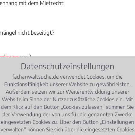
menhang mit dem Mietrecht:
ängel nicht beseitigt?
ndigung
vor?
Datenschutzeinstellungen
en im Hinblick auf das
Mietrecht
zu beachten?
fachanwaltsuche.de verwendet Cookies, um die
Funktionsfähigkeit unserer Website zu gewährleisten.
mel mindern wollen oder als Vermieter die Miete we
Außerdem setzen wir zur Weiterentwicklung unserer
n Lahnstein ist kompetenter Berater und juristischer Exp
Website im Sinne der Nutzer zusätzliche Cookies ein. Mit
dem Klick auf den Button „Cookies zulassen“ stimmen Sie
der Verwendung der von uns für die genannten Zwecke
eingesetzten Cookies zu. Über den Button „Einstellungen
trecht Wohnungseigentumsrecht
verwalten“ können Sie sich über die eingesetzten Cookies