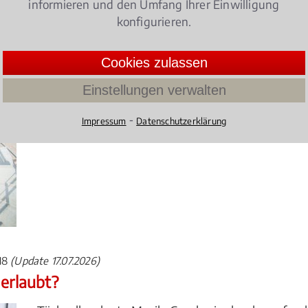
informieren und den Umfang Ihrer Einwilligung
konfigurieren.
15
(Update 24.07.2026)
mer unbedingt beachten?
Cookies zulassen
Wohnungseigentümerversammlungen, Eigentüme
Einstellungen verwalten
Instandhaltung und Nutzung – Wohnungseigentü
rund um ihre Immobilie konfrontiert.
⁃
Impressum
Datenschutzerklärung
4.068965517241379 /
5
(174 Bewertun
018
(Update 17.07.2026)
 erlaubt?