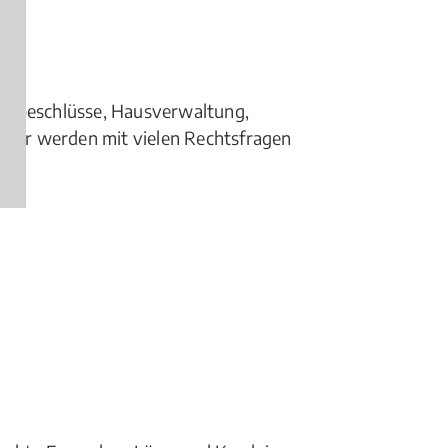
rbeschlüsse, Hausverwaltung,
mer werden mit vielen Rechtsfragen
gen)