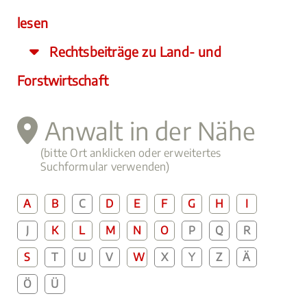
lesen
Rechtsbeiträge zu Land- und
Forstwirtschaft
Anwalt in der Nähe
(bitte Ort anklicken oder erweitertes
Suchformular verwenden)
A
B
C
D
E
F
G
H
I
J
K
L
M
N
O
P
Q
R
S
T
U
V
W
X
Y
Z
Ä
Ö
Ü