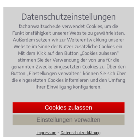
H
Datenschutzeinstellungen
Gesuchter Ort nicht dabei? Geben Sie oben Plz oder
fachanwaltsuche.de verwendet Cookies, um die
Ortsname ein.
Funktionsfähigkeit unserer Website zu gewährleisten.
Außerdem setzen wir zur Weiterentwicklung unserer
Hamburg
Website im Sinne der Nutzer zusätzliche Cookies ein.
Mit dem Klick auf den Button „Cookies zulassen“
Hannover
stimmen Sie der Verwendung der von uns für die
genannten Zwecke eingesetzten Cookies zu. Über den
Heidelberg
Button „Einstellungen verwalten“ können Sie sich über
die eingesetzten Cookies informieren und den Umfang
I
Ihrer Einwilligung konfigurieren.
Gesuchter Ort nicht dabei? Geben Sie oben Plz oder
Ortsname ein.
Cookies zulassen
Ingolstadt
Einstellungen verwalten
⁃
Impressum
Datenschutzerklärung
K
Gesuchter Ort nicht dabei? Geben Sie oben Plz oder