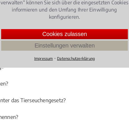
verwalten“ können Sie sich über die eingesetzten Cookies
informieren und den Umfang Ihrer Einwilligung
Bielefeld hilft bei allen Fragen rund um d
konfigurieren.
en gesetzlichen Regelungen bei vielen Fragen nicht oh
Cookies zulassen
Einstellungen verwalten
menhang mit dem Agrarrecht:
⁃
Impressum
Datenschutzerklärung
g?
ten?
unter das Tierseuchengesetz?
 nennen?