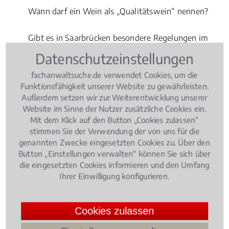
Wann darf ein Wein als „Qualitätswein“ nennen?
Gibt es in Saarbrücken besondere Regelungen im
Hinblick auf das
Agrarrecht
zu beachten?
Datenschutzeinstellungen
fachanwaltsuche.de verwendet Cookies, um die
Ein Fachanwalt für Agrarrecht in Saarbrücken bietet
Funktionsfähigkeit unserer Website zu gewährleisten.
Ihnen seine kompetente professionelle Beratung in
Außerdem setzen wir zur Weiterentwicklung unserer
allen Fragen des Agrarrechts. Er hilft Ihnen bei der
Website im Sinne der Nutzer zusätzliche Cookies ein.
erfolgreichen Durchsetzung Ihrer Rechte.
Mit dem Klick auf den Button „Cookies zulassen“
Vereinbaren Sie einen ersten Gesprächstermin bei
stimmen Sie der Verwendung der von uns für die
genannten Zwecke eingesetzten Cookies zu. Über den
einem Fachanwalt für Agrarrecht, in dem Ihre
Button „Einstellungen verwalten“ können Sie sich über
rechtliche Situation erörtert wird und
die eingesetzten Cookies informieren und den Umfang
Lösungsansätze für Ihr Rechtsproblem besprochen
Ihrer Einwilligung konfigurieren.
werden.
Cookies zulassen