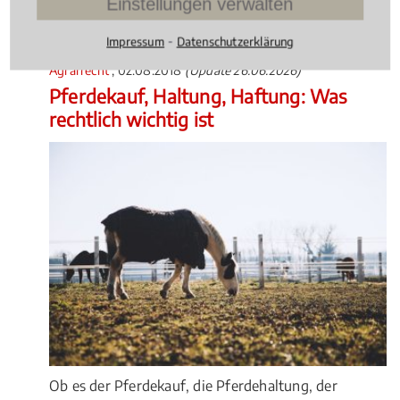
Einstellungen verwalten
Rechtsbeiträge zu Agrarrecht
⁃
Impressum
Datenschutzerklärung
Agrarrecht
, 02.08.2018
(Update 26.06.2026)
Pferdekauf, Haltung, Haftung: Was
rechtlich wichtig ist
Ob es der Pferdekauf, die Pferdehaltung, der