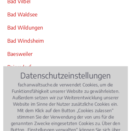
Bad Vilbel
Bad Waldsee
Bad Wildungen
Bad Windsheim
Baesweiler
Baiersdorf
Datenschutzeinstellungen
Baldham
fachanwaltsuche.de verwendet Cookies, um die
Funktionsfähigkeit unserer Website zu gewährleisten.
Balve
Außerdem setzen wir zur Weiterentwicklung unserer
Website im Sinne der Nutzer zusätzliche Cookies ein.
Bamberg
Mit dem Klick auf den Button „Cookies zulassen“
stimmen Sie der Verwendung der von uns für die
Bargteheide
genannten Zwecke eingesetzten Cookies zu. Über den
Button „Einstellungen verwalten“ können Sie sich über