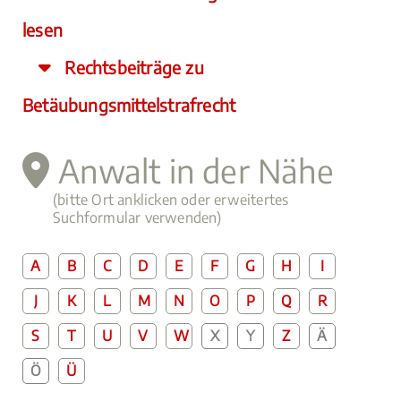
lesen
Rechtsbeiträge zu
Betäubungsmittelstrafrecht
Anwalt in der Nähe
(bitte Ort anklicken oder erweitertes
Suchformular verwenden)
A
B
C
D
E
F
G
H
I
J
K
L
M
N
O
P
Q
R
S
T
U
V
W
X
Y
Z
Ä
Ö
Ü