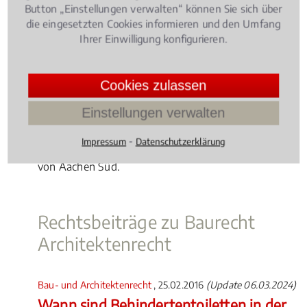
Button „Einstellungen verwalten“ können Sie sich über
Gut zu wissen
die eingesetzten Cookies informieren und den Umfang
Ihrer Einwilligung konfigurieren.
Streitigkeiten im Baurecht / Architektenrecht
werden normalerweise an einem Gericht in nächster
Nähe verhandelt. Gerade bei Streitigkeiten mit den
Cookies zulassen
Behörden ist es oftmals von Vorteil, wenn Ihr
Einstellungen verwalten
Anwalt aus der Gegend ist und so auch schnell mal
einen Vor-Ort-Termin wahrnehmen kann. Wählen
⁃
Impressum
Datenschutzerklärung
Sie deshalb einen Fachanwalt in oder aus der Nähe
von Aachen Süd.
Rechtsbeiträge zu Baurecht
Architektenrecht
Bau- und Architektenrecht
, 25.02.2016
(Update 06.03.2024)
Wann sind Behindertentoiletten in der