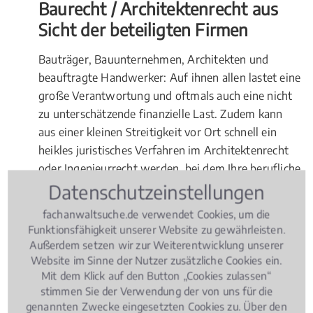
Baurecht / Architektenrecht aus
Sicht der beteiligten Firmen
Bauträger, Bauunternehmen, Architekten und
beauftragte Handwerker: Auf ihnen allen lastet eine
große Verantwortung und oftmals auch eine nicht
zu unterschätzende finanzielle Last. Zudem kann
aus einer kleinen Streitigkeit vor Ort schnell ein
heikles juristisches Verfahren im Architektenrecht
oder Ingenieurrecht werden, bei dem Ihre berufliche
Existenz auf dem Spiel stehen kann. Solche herben
Datenschutzeinstellungen
finanziellen Folgen können Sie nur im Vorfeld durch
fachanwaltsuche.de verwendet Cookies, um die
eine gute fachanwaltliche Beratung absichern, etwa
Funktionsfähigkeit unserer Website zu gewährleisten.
durch einen hieb- und stichfesten
Außerdem setzen wir zur Weiterentwicklung unserer
Architektenvertrag
. Da lokale Regelungen variieren
Website im Sinne der Nutzer zusätzliche Cookies ein.
Mit dem Klick auf den Button „Cookies zulassen“
können, vertrauen Sie dabei einem Fachanwalt vor
stimmen Sie der Verwendung der von uns für die
Ort in Aachen Süd.
genannten Zwecke eingesetzten Cookies zu. Über den