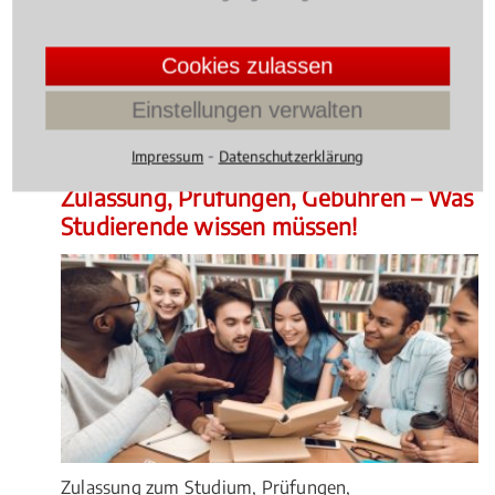
Entzug des Waffenscheins – für viele Jäger ist die
Konfrontation mit Recht und Gesetz eine große
Herausforderung.
Cookies zulassen
4.014598540145985 /
5
(137
Einstellungen verwalten
Bewertungen)
⁃
Impressum
Datenschutzerklärung
Wissen Aktuell
, 05.02.2021
(Update 05.08.2026)
Zulassung, Prüfungen, Gebühren – Was
Studierende wissen müssen!
Zulassung zum Studium, Prüfungen,