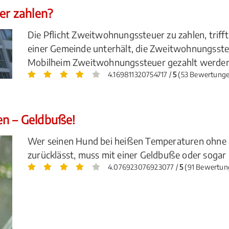
r zahlen?
Die Pflicht Zweitwohnungssteuer zu zahlen, triff
einer Gemeinde unterhält, die Zweitwohnungsste
Mobilheim Zweitwohnungssteuer gezahlt werden?
4.169811320754717 /
5
(53 Bewertunge
en – Geldbuße!
Wer seinen Hund bei heißen Temperaturen ohne 
zurücklässt, muss mit einer Geldbuße oder sogar 
4.076923076923077 /
5
(91 Bewertun