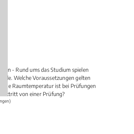
en.
hren - Rund ums das Studium spielen
 Rolle. Welche Voraussetzungen gelten
lche Raumtemperatur ist bei Prüfungen
cktritt von einer Prüfung?
ngen)