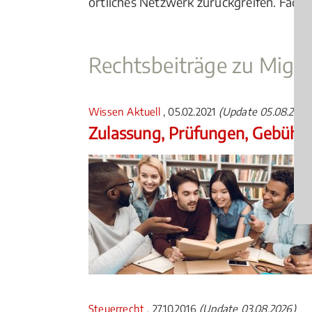
örtliches Netzwerk zurückgreifen. Fachan
Rechtsbeiträge zu Migra
Wissen Aktuell
, 05.02.2021
(Update 05.08.2026
Zulassung, Prüfungen, Gebühr
Steuerrecht
, 27.10.2016
(Update 03.08.2026)