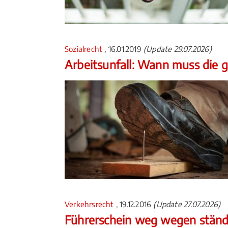
Sozialrecht
, 16.01.2019
(Update 29.07.2026)
Arbeitsunfall: Wann muss die g
Verkehrsrecht
, 19.12.2016
(Update 27.07.2026)
Führerschein weg wegen ständ