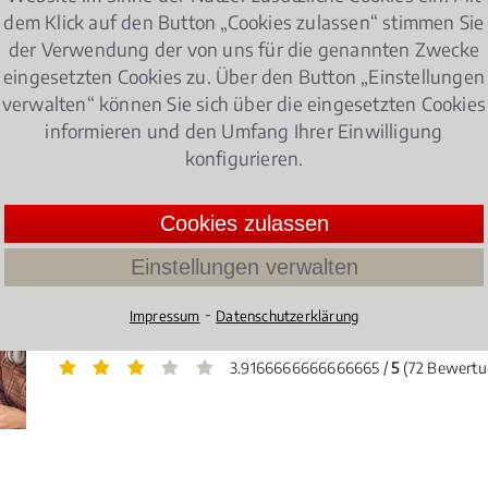
walt für Migrationsrecht in Norderstedt gleich hier find
dem Klick auf den Button „Cookies zulassen“ stimmen Sie
der Verwendung der von uns für die genannten Zwecke
eingesetzten Cookies zu. Über den Button „Einstellungen
tionsrecht
verwalten“ können Sie sich über die eingesetzten Cookies
informieren und den Umfang Ihrer Einwilligung
konfigurieren.
)
en – Was Studierende wissen müssen!
Cookies zulassen
Zulassung zum Studium, Prüfungen, Studiengebü
Einstellungen verwalten
auch rechtliche Aspekte schon immer eine große
beim BAFöG bei einem Fachrichtungswechsel? We
⁃
Impressum
Datenschutzerklärung
unzumutbar? Und ist ADHS ein Grund für einen Rü
3.9166666666666665 /
5
(72 Bewertu