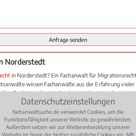
n Norderstedt
echt
in Norderstedt? Ein Fachanwalt für Migrationsrecht 
htsanwälte wissen Fachanwälte aus der Erfahrung vieler
Ihre Rechte am besten durchsetzen lassen - ob etwa ein
Datenschutzeinstellungen
 Erfolg führt. Die Berechtigung zum Führen der Fachan
 von der für Norderstedt zuständigen Rechtsanwaltskam
fachanwaltsuche.de verwendet Cookies, um die
 Norderstedt für Sie schnell zur Verfügung steht und mit
Funktionsfähigkeit unserer Website zu gewährleisten.
Außerdem setzen wir zur Weiterentwicklung unserer
wand auf beiden Seiten hält sich in Grenzen. Zudem kann 
Website im Sinne der Nutzer zusätzliche Cookies ein. Mit