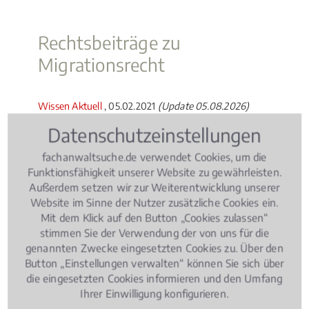
Rechtsbeiträge zu
Migrationsrecht
Wissen Aktuell
, 05.02.2021
(Update 05.08.2026)
Zulassung, Prüfungen, Gebühren – Was
Datenschutzeinstellungen
Studierende wissen müssen!
fachanwaltsuche.de verwendet Cookies, um die
Funktionsfähigkeit unserer Website zu gewährleisten.
Außerdem setzen wir zur Weiterentwicklung unserer
Website im Sinne der Nutzer zusätzliche Cookies ein.
Mit dem Klick auf den Button „Cookies zulassen“
stimmen Sie der Verwendung der von uns für die
genannten Zwecke eingesetzten Cookies zu. Über den
Button „Einstellungen verwalten“ können Sie sich über
die eingesetzten Cookies informieren und den Umfang
Ihrer Einwilligung konfigurieren.
Zulassung zum Studium, Prüfungen,