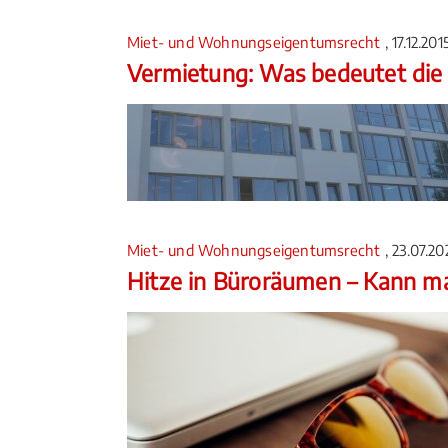
Miet- und Wohnungseigentumsrecht
, 17.12.20
Vermietung: Was bedeutet die
Miet- und Wohnungseigentumsrecht
, 23.07.2
Hitze in Büroräumen – Kann m