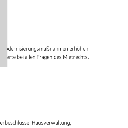
gen Modernisierungsmaßnahmen erhöhen
xperte bei allen Fragen des Mietrechts.
rbeschlüsse, Hausverwaltung,