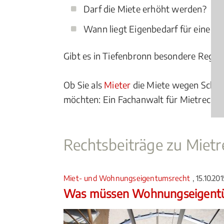
Darf die Miete erhöht werden?
Wann liegt Eigenbedarf für eine
Kü
Gibt es in Tiefenbronn besondere Regel
Ob Sie als
Mieter
die Miete wegen Schim
möchten: Ein Fachanwalt für Mietrecht i
Rechtsbeiträge zu Mie
Miet- und Wohnungseigentumsrecht
, 15.10.20
Was müssen Wohnungseigentü