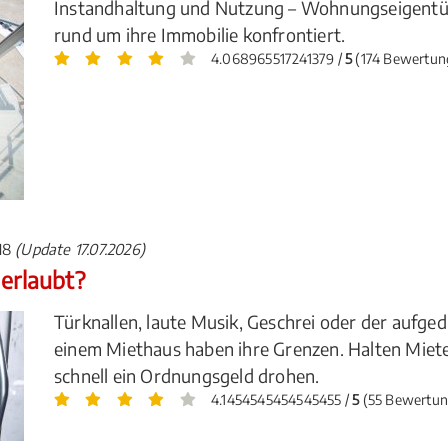
Instandhaltung und Nutzung – Wohnungseigentü
rund um ihre Immobilie konfrontiert.
4.068965517241379 /
5
(174 Bewertun
018
(Update 17.07.2026)
 erlaubt?
Türknallen, laute Musik, Geschrei oder der aufge
einem Miethaus haben ihre Grenzen. Halten Mieter
schnell ein Ordnungsgeld drohen.
4.1454545454545455 /
5
(55 Bewertun