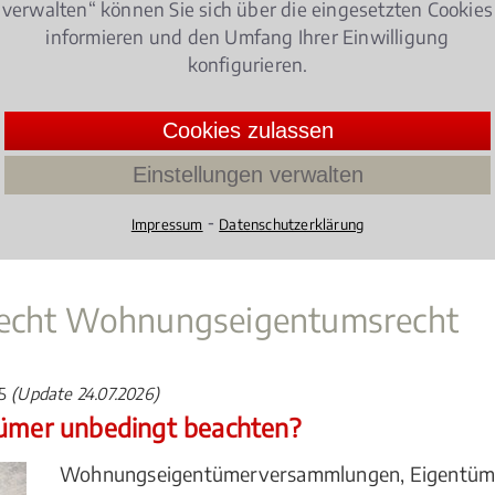
verwalten“ können Sie sich über die eingesetzten Cookies
informieren und den Umfang Ihrer Einwilligung
ndigung
vor?
konfigurieren.
ungen im Hinblick auf das
Mietrecht
zu beachten?
Cookies zulassen
Einstellungen verwalten
mel mindern wollen oder als Vermieter die Miete we
n Tiefenbronn ist kompetenter Berater und juristischer E
⁃
Impressum
Datenschutzerklärung
trecht Wohnungseigentumsrecht
15
(Update 24.07.2026)
mer unbedingt beachten?
Wohnungseigentümerversammlungen, Eigentüme