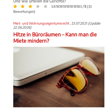
Und wie urteilen die Gerichte?
3.8181818181818183 /
5
(33
Bewertungen)
Miet- und Wohnungseigentumsrecht
, 23.07.2021
(Update
22.06.2026)
Hitze in Büroräumen – Kann man die
Miete mindern?