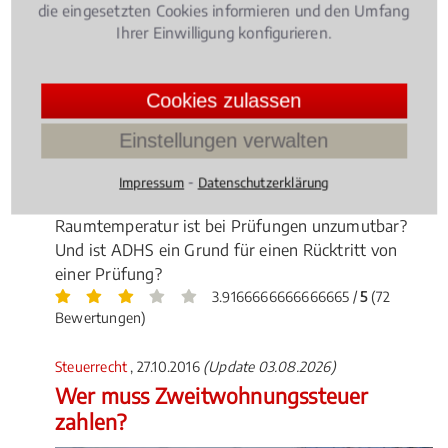
die eingesetzten Cookies informieren und den Umfang
Ihrer Einwilligung konfigurieren.
Cookies zulassen
Zulassung zum Studium, Prüfungen,
Studiengebühren - Rund ums das Studium spielen
Einstellungen verwalten
auch rechtliche Aspekte schon immer eine große
Rolle. Welche Voraussetzungen gelten beim BAFöG
⁃
Impressum
Datenschutzerklärung
bei einem Fachrichtungswechsel? Welche
Raumtemperatur ist bei Prüfungen unzumutbar?
Und ist ADHS ein Grund für einen Rücktritt von
einer Prüfung?
3.9166666666666665 /
5
(72
Bewertungen)
Steuerrecht
, 27.10.2016
(Update 03.08.2026)
Wer muss Zweitwohnungssteuer
zahlen?