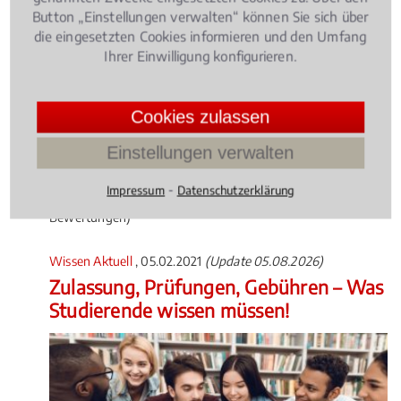
Button „Einstellungen verwalten“ können Sie sich über
die eingesetzten Cookies informieren und den Umfang
Ihrer Einwilligung konfigurieren.
Die Zahl der Jäger nimmt in Deutschland stetig zu.
Ob Jagdunfälle, Schäden bei der Treibjagd oder der
Cookies zulassen
Entzug des Waffenscheins – für viele Jäger ist die
Einstellungen verwalten
Konfrontation mit Recht und Gesetz eine große
Herausforderung.
⁃
Impressum
Datenschutzerklärung
4.014598540145985 /
5
(137
Bewertungen)
Wissen Aktuell
, 05.02.2021
(Update 05.08.2026)
Zulassung, Prüfungen, Gebühren – Was
Studierende wissen müssen!