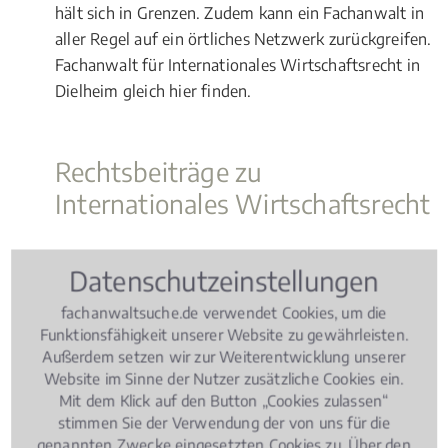
hält sich in Grenzen. Zudem kann ein Fachanwalt in
aller Regel auf ein örtliches Netzwerk zurückgreifen.
Fachanwalt für Internationales Wirtschaftsrecht in
Dielheim gleich hier finden.
Rechtsbeiträge zu
Internationales Wirtschaftsrecht
Wissen Aktuell
, 06.03.2019
(Update 07.08.2026)
Datenschutzeinstellungen
Jäger und Jagd – Wie ist die Rechtslage?
fachanwaltsuche.de verwendet Cookies, um die
Funktionsfähigkeit unserer Website zu gewährleisten.
Außerdem setzen wir zur Weiterentwicklung unserer
Website im Sinne der Nutzer zusätzliche Cookies ein.
Mit dem Klick auf den Button „Cookies zulassen“
stimmen Sie der Verwendung der von uns für die
genannten Zwecke eingesetzten Cookies zu. Über den