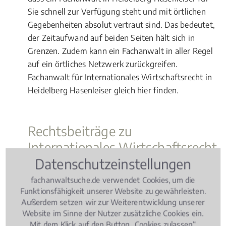
Sie schnell zur Verfügung steht und mit örtlichen
Gegebenheiten absolut vertraut sind. Das bedeutet,
der Zeitaufwand auf beiden Seiten hält sich in
Grenzen. Zudem kann ein Fachanwalt in aller Regel
auf ein örtliches Netzwerk zurückgreifen.
Fachanwalt für Internationales Wirtschaftsrecht in
Heidelberg Hasenleiser gleich hier finden.
Rechtsbeiträge zu
Internationales Wirtschaftsrecht
Datenschutzeinstellungen
Wissen Aktuell
, 06.03.2019
(Update 07.08.2026)
fachanwaltsuche.de verwendet Cookies, um die
Jäger und Jagd – Wie ist die Rechtslage?
Funktionsfähigkeit unserer Website zu gewährleisten.
Außerdem setzen wir zur Weiterentwicklung unserer
Website im Sinne der Nutzer zusätzliche Cookies ein.
Mit dem Klick auf den Button „Cookies zulassen“