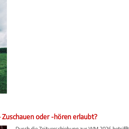
 Zuschauen oder -hören erlaubt?
Durch die Zeitverschiebung zur WM 2026 betrifft 