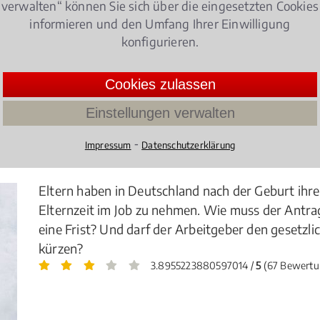
ist der kompetente Fachmann, der sowohl Arbeitnehmer-
verwalten“ können Sie sich über die eingesetzten Cookies
informieren und den Umfang Ihrer Einwilligung
konfigurieren.
Cookies zulassen
tsverhältnis Kündigung
Einstellungen verwalten
⁃
Impressum
Datenschutzerklärung
er achten müssen!
Eltern haben in Deutschland nach der Geburt ihres
Elternzeit im Job zu nehmen. Wie muss der Antrag
eine Frist? Und darf der Arbeitgeber den gesetzl
kürzen?
3.8955223880597014 /
5
(67 Bewertu