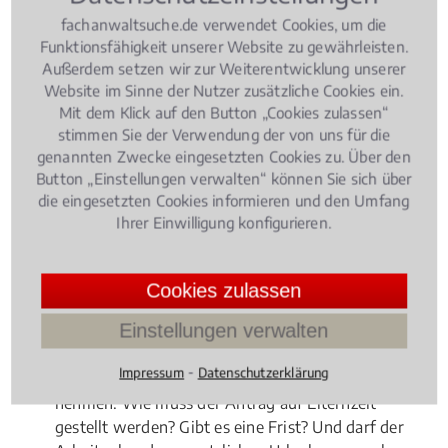
fachanwaltsuche.de verwendet Cookies, um die
Funktionsfähigkeit unserer Website zu gewährleisten.
Außerdem setzen wir zur Weiterentwicklung unserer
Website im Sinne der Nutzer zusätzliche Cookies ein.
Mit dem Klick auf den Button „Cookies zulassen“
stimmen Sie der Verwendung der von uns für die
genannten Zwecke eingesetzten Cookies zu. Über den
Button „Einstellungen verwalten“ können Sie sich über
die eingesetzten Cookies informieren und den Umfang
Ihrer Einwilligung konfigurieren.
Cookies zulassen
Einstellungen verwalten
Eltern haben in Deutschland nach der Geburt ihres
⁃
Impressum
Datenschutzerklärung
Kindes die Möglichkeit drei Jahre Elternzeit im Job zu
nehmen. Wie muss der Antrag auf Elternzeit
gestellt werden? Gibt es eine Frist? Und darf der