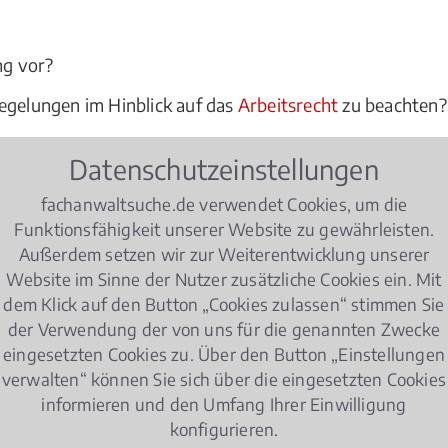
?
ng vor?
egelungen im Hinblick auf das
Arbeitsrecht
zu beachten?
ht einverstanden sind, oder sich von ihren Kollegen gem
Datenschutzeinstellungen
ter Berater und juristischer Experte bei allen Fragen de
fachanwaltsuche.de verwendet Cookies, um die
Funktionsfähigkeit unserer Website zu gewährleisten.
Außerdem setzen wir zur Weiterentwicklung unserer
tsrecht
Website im Sinne der Nutzer zusätzliche Cookies ein. Mit
dem Klick auf den Button „Cookies zulassen“ stimmen Sie
der Verwendung der von uns für die genannten Zwecke
eingesetzten Cookies zu. Über den Button „Einstellungen
er achten müssen!
verwalten“ können Sie sich über die eingesetzten Cookies
informieren und den Umfang Ihrer Einwilligung
Eltern haben in Deutschland nach der Geburt ihres
konfigurieren.
Elternzeit im Job zu nehmen. Wie muss der Antrag