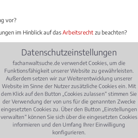
?
ng vor?
ungen im Hinblick auf das
Arbeitsrecht
zu beachten?
ht einverstanden sind, oder sich von ihren Kollegen gem
Datenschutzeinstellungen
Berater und juristischer Experte bei allen Fragen des Arb
fachanwaltsuche.de verwendet Cookies, um die
Funktionsfähigkeit unserer Website zu gewährleisten.
Außerdem setzen wir zur Weiterentwicklung unserer
tsrecht
Website im Sinne der Nutzer zusätzliche Cookies ein. Mit
dem Klick auf den Button „Cookies zulassen“ stimmen Sie
der Verwendung der von uns für die genannten Zwecke
eingesetzten Cookies zu. Über den Button „Einstellungen
er achten müssen!
verwalten“ können Sie sich über die eingesetzten Cookies
informieren und den Umfang Ihrer Einwilligung
Eltern haben in Deutschland nach der Geburt ihres
konfigurieren.
Elternzeit im Job zu nehmen. Wie muss der Antrag