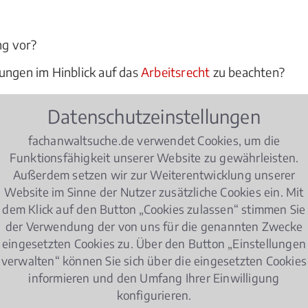
?
ng vor?
ungen im Hinblick auf das
Arbeitsrecht
zu beachten?
ht einverstanden sind, oder sich von ihren Kollegen gem
Datenschutzeinstellungen
Berater und juristischer Experte bei allen Fragen des Arb
fachanwaltsuche.de verwendet Cookies, um die
Funktionsfähigkeit unserer Website zu gewährleisten.
Außerdem setzen wir zur Weiterentwicklung unserer
tsrecht
Website im Sinne der Nutzer zusätzliche Cookies ein. Mit
dem Klick auf den Button „Cookies zulassen“ stimmen Sie
der Verwendung der von uns für die genannten Zwecke
eingesetzten Cookies zu. Über den Button „Einstellungen
er achten müssen!
verwalten“ können Sie sich über die eingesetzten Cookies
informieren und den Umfang Ihrer Einwilligung
Eltern haben in Deutschland nach der Geburt ihres
konfigurieren.
Elternzeit im Job zu nehmen. Wie muss der Antrag