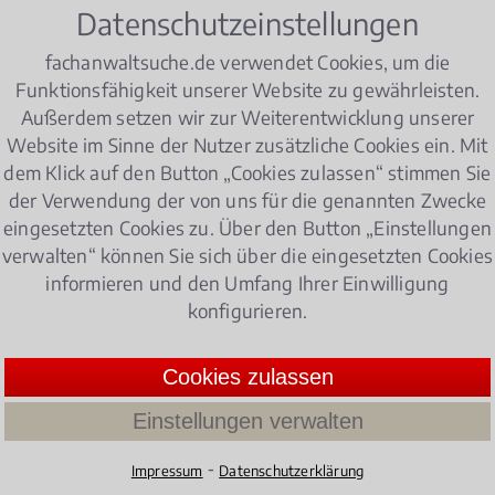
Datenschutzeinstellungen
fachanwaltsuche.de verwendet Cookies, um die
unter das Tierseuchengesetz?
Funktionsfähigkeit unserer Website zu gewährleisten.
Außerdem setzen wir zur Weiterentwicklung unserer
 nennen?
Website im Sinne der Nutzer zusätzliche Cookies ein. Mit
dem Klick auf den Button „Cookies zulassen“ stimmen Sie
en im Hinblick auf das
Agrarrecht
zu beachten?
der Verwendung der von uns für die genannten Zwecke
eingesetzten Cookies zu. Über den Button „Einstellungen
rt bietet Ihnen seine kompetente professionelle Beratung
verwalten“ können Sie sich über die eingesetzten Cookies
informieren und den Umfang Ihrer Einwilligung
setzung Ihrer Rechte. Vereinbaren Sie einen ersten Gespr
konfigurieren.
ation erörtert wird und Lösungsansätze für Ihr Rechtsp
Cookies zulassen
Einstellungen verwalten
recht
⁃
Impressum
Datenschutzerklärung