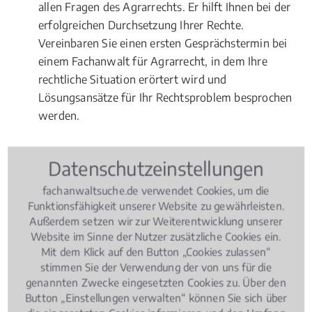
allen Fragen des Agrarrechts. Er hilft Ihnen bei der
erfolgreichen Durchsetzung Ihrer Rechte.
Vereinbaren Sie einen ersten Gesprächstermin bei
einem Fachanwalt für Agrarrecht, in dem Ihre
rechtliche Situation erörtert wird und
Lösungsansätze für Ihr Rechtsproblem besprochen
werden.
Datenschutzeinstellungen
Rechtsbeiträge zu Agrarrecht
fachanwaltsuche.de verwendet Cookies, um die
Funktionsfähigkeit unserer Website zu gewährleisten.
Außerdem setzen wir zur Weiterentwicklung unserer
Agrarrecht
, 02.08.2018
(Update 26.06.2026)
Website im Sinne der Nutzer zusätzliche Cookies ein.
Pferdekauf, Haltung, Haftung: Was
Mit dem Klick auf den Button „Cookies zulassen“
rechtlich wichtig ist
stimmen Sie der Verwendung der von uns für die
genannten Zwecke eingesetzten Cookies zu. Über den
Button „Einstellungen verwalten“ können Sie sich über