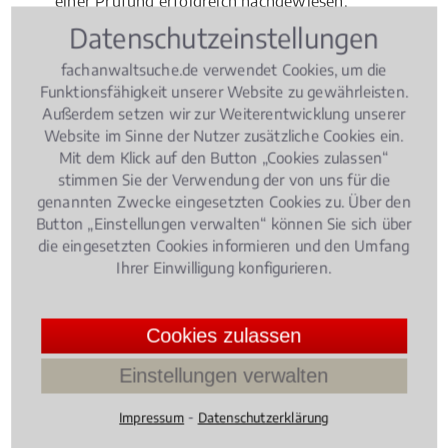
einer Prüfung erfolgreich nachgewiesen.
Fachanwälte für Handelsrecht
Gesellschaftsrecht
Datenschutzeinstellungen
müssen sich übrigens nach ihrer Ernennung jährlich
fachanwaltsuche.de verwendet Cookies, um die
fortbilden. Sie dürfen auch nur in ingesamt drei
Funktionsfähigkeit unserer Website zu gewährleisten.
Rechtsgebieten den Titel "Fachanwalt" erwerben.
Außerdem setzen wir zur Weiterentwicklung unserer
Website im Sinne der Nutzer zusätzliche Cookies ein.
Mit dem Klick auf den Button „Cookies zulassen“
Rechtsbeiträge zu Werkvertrag
stimmen Sie der Verwendung der von uns für die
genannten Zwecke eingesetzten Cookies zu. Über den
Button „Einstellungen verwalten“ können Sie sich über
die eingesetzten Cookies informieren und den Umfang
Handels- und Gesellschaftsrecht
, 07.12.2015
(Update
16.12.2024)
Ihrer Einwilligung konfigurieren.
Weihnachtsshopping online: Darauf
sollten Verbraucher achten!
Cookies zulassen
Einstellungen verwalten
⁃
Impressum
Datenschutzerklärung